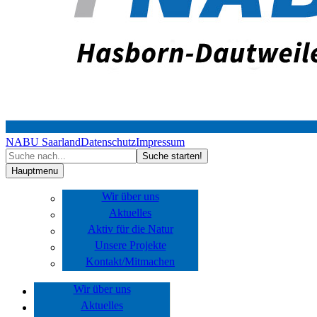
NABU Saarland
Datenschutz
Impressum
Hauptmenu
Wir über uns
Aktuelles
Aktiv für die Natur
Unsere Projekte
Kontakt/Mitmachen
Wir über uns
Aktuelles