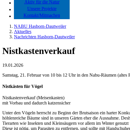
Aktiv für die Natur
Unsere Projekte
Kontakt/Mitmachen
NABU Hasborn-Dautweiler
Aktuelles
Nachrichten Hasborn-Dautweiler
Nistkastenverkauf
19.01.2026
Samstag, 21. Februar von 10 bis 12 Uhr in den Nabu-Räumen (altes 
Nistkästen für Vögel
Nistkastenverkauf (Meisenkasten)
mit Vorbau und dadurch katzensicher
Unter den Vögeln herrscht zu Beginn der Brutsaison ein harter Konk
höhlenreiche Bäume sind in unseren Gärten eher die Ausnahme. Deshalb
Tierarten wie Insekten und Kleinsäugern vor allem im Winter genutzt
Diese ist nötig, um Parasiten zu entfernen, und sollte mit Handschuh