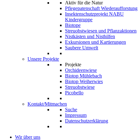
Aktiv für die Natur
Pflegepatenschaft Wiederaufforstung
Insektenschutzprojekt NABU
Kindergruppe
Biotope
Streuobstwiesen und Pflanzaktionen
Nistkästen und Nisthilfen
Exkursionen und Kartierungen
Saubere Umwelt
Unsere Projekte
Projekte
Orchideenwiese
Biotop Mühlebach
Biotop Weiherwies
Streuobstwiese
Picobello
Kontakt/Mitmachen
Suche
Impressum
Datenschutzerklärung
Wir über uns